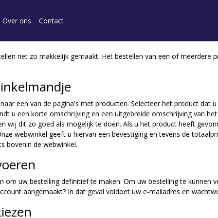
Over ons
Contact
tellen net zo makkelijk gemaakt. Het bestellen van een of meerdere p
 winkelmandje
ar een van de pagina's met producten. Selecteer het product dat u gr
dt u een korte omschrijving en een uitgebreide omschrijving van het p
 wij dit zo goed als mogelijk te doen. Als u het product heeft gevonden
nze webwinkel geeft u hiervan een bevestiging en tevens de totaalpr
hts bovenin de webwinkel.
voeren
n om uw bestelling definitief te maken. Om uw bestelling te kunnen
 account aangemaakt? In dat geval voldoet uw e-mailadres en wachtwoo
kiezen