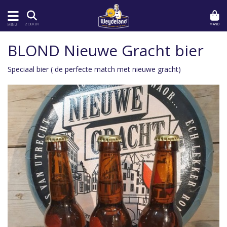
MAND
ZOEKEN
MENU
BLOND Nieuwe Gracht bier
Speciaal bier ( de perfecte match met nieuwe gracht)