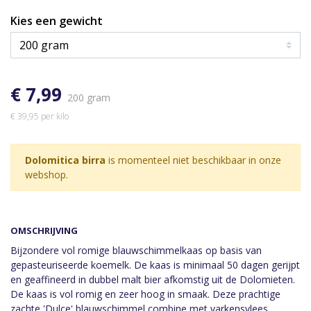
Kies een gewicht
€ 7,99
200 gram
€ 39,95 per kilo
Dolomitica birra
is momenteel niet beschikbaar in onze
webshop.
OMSCHRIJVING
Bijzondere vol romige blauwschimmelkaas op basis van
gepasteuriseerde koemelk. De kaas is minimaal 50 dagen gerijpt
en geaffineerd in dubbel malt bier afkomstig uit de Dolomieten.
De kaas is vol romig en zeer hoog in smaak. Deze prachtige
zachte 'Dulce' blauwschimmel combine met varkensvlees,