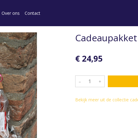
Over ons
Contact
Cadeaupakket
€ 24,95
–
+
Bekijk meer uit de collectie c