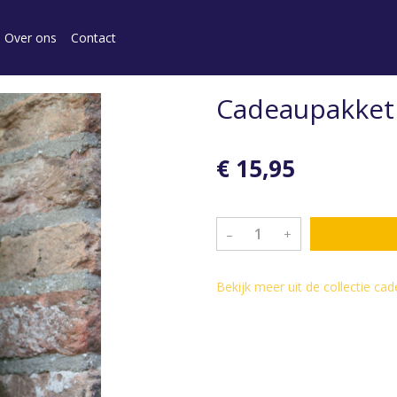
Over ons
Contact
Cadeaupakket
€ 15,95
–
+
Bekijk meer uit de collectie c