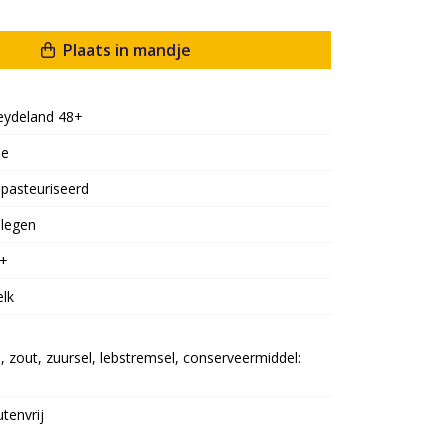
Plaats in mandje
ydeland 48+
oe
pasteuriseerd
legen
+
lk
zout, zuursel, lebstremsel, conserveermiddel: 
utenvrij