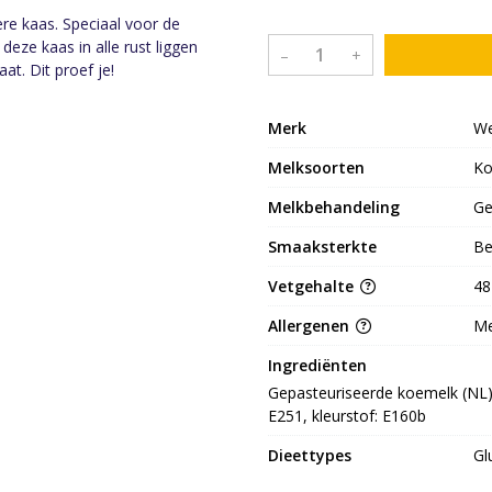
re kaas. Speciaal voor de
eze kaas in alle rust liggen
–
+
t. Dit proef je!
Merk
We
Melksoorten
K
Melkbehandeling
Ge
Smaaksterkte
Be
Vetgehalte
48
Allergenen
Me
Ingrediënten
Gepasteuriseerde koemelk (NL), 
E251, kleurstof: E160b
Dieettypes
Gl