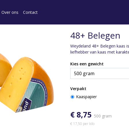
Over ons
Contact
48+ Belegen
Weydeland 48+ Belegen kaas is 
liefhebber van kaas met karakte
Kies een gewicht
Verpakt
Kaaspapier
€ 8,75
500 gram
€ 17,50 per kilo