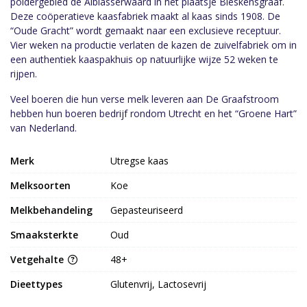
poldergebied de Alblasserwaard in het plaatsje Bleskensgraaf.
Deze coöperatieve kaasfabriek maakt al kaas sinds 1908. De
“Oude Gracht” wordt gemaakt naar een exclusieve receptuur.
Vier weken na productie verlaten de kazen de zuivelfabriek om in
een authentiek kaaspakhuis op natuurlijke wijze 52 weken te
rijpen.
Veel boeren die hun verse melk leveren aan De Graafstroom
hebben hun boeren bedrijf rondom Utrecht en het “Groene Hart”
van Nederland.
Merk
Utregse kaas
Melksoorten
Koe
Melkbehandeling
Gepasteuriseerd
Smaaksterkte
Oud
Vetgehalte
48+
Dieettypes
Glutenvrij, Lactosevrij