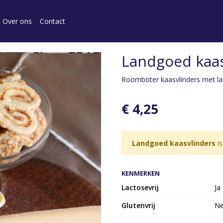
Over ons
Contact
Landgoed kaas
Roomboter kaasvlinders met l
€ 4,25
Landgoed kaasvlinders
is
KENMERKEN
Lactosevrij
Ja
Glutenvrij
N