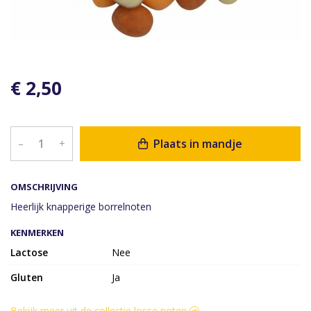
€ 2,50
Plaats in mandje
–
+
OMSCHRIJVING
Heerlijk knapperige borrelnoten
KENMERKEN
Lactose
Nee
Gluten
Ja
Bekijk meer uit de collectie losse noten