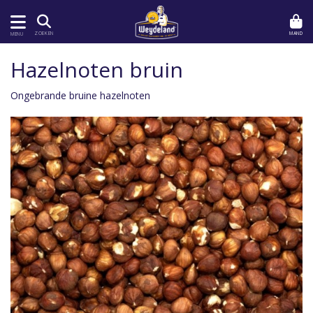
MAND
ZOEKEN
MENU
Hazelnoten bruin
Ongebrande bruine hazelnoten