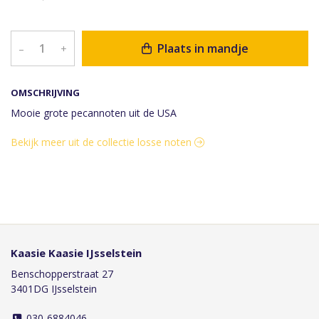
Plaats in mandje
–
+
OMSCHRIJVING
Mooie grote pecannoten uit de USA
Bekijk meer uit de collectie losse noten
Kaasie Kaasie IJsselstein
Benschopperstraat 27
3401DG IJsselstein
030-6884046