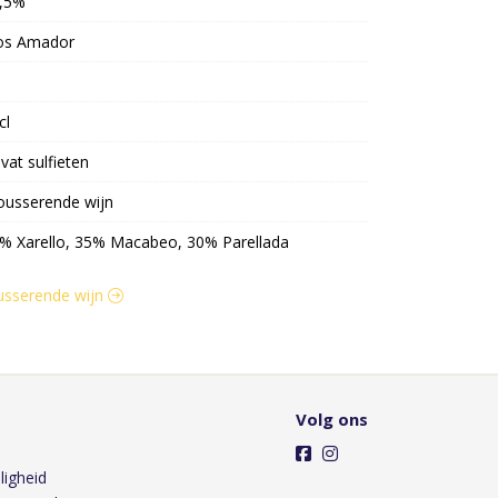
,5%
os Amador
cl
vat sulfieten
usserende wijn
% Xarello, 35% Macabeo, 30% Parellada
ousserende wijn
Volg ons
ligheid