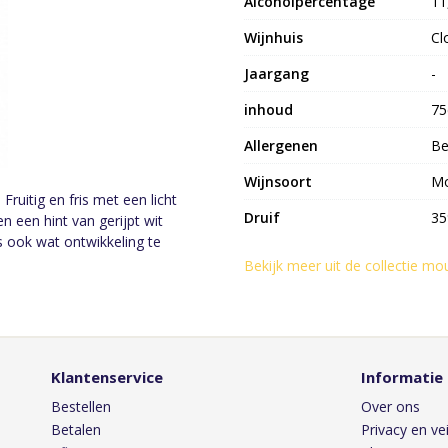
Alcoholpercentage
11
Wijnhuis
Cl
Jaargang
-
inhoud
75
Allergenen
Be
Wijnsoort
Mo
ruitig en fris met een licht
Druif
35
en een hint van gerijpt wit
is ook wat ontwikkeling te
Bekijk meer uit de collectie m
Klantenservice
Informatie
Bestellen
Over ons
Betalen
Privacy en vei