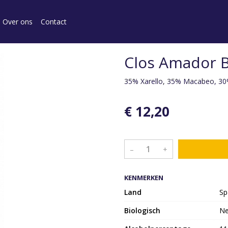
Over ons
Contact
Clos Amador B
35% Xarello, 35% Macabeo, 30
€ 12,20
–
+
KENMERKEN
Land
Sp
Biologisch
N