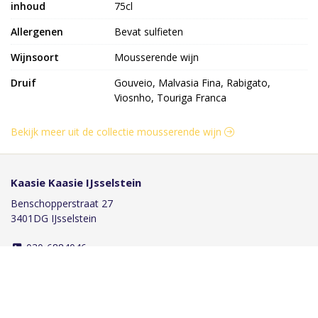
inhoud
75cl
Allergenen
Bevat sulfieten
Wijnsoort
Mousserende wijn
Druif
Gouveio, Malvasia Fina, Rabigato,
Viosnho, Touriga Franca
Bekijk meer uit de collectie mousserende wijn
Kaasie Kaasie IJsselstein
Benschopperstraat 27
3401DG IJsselstein
030-6884046
info@kaasiekaasie.nl
Klantenservice
Bestellen