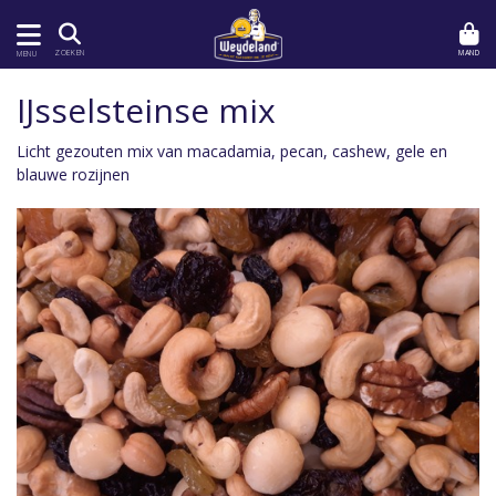
MAND
ZOEKEN
MENU
IJsselsteinse mix
Licht gezouten mix van macadamia, pecan, cashew, gele en
blauwe rozijnen