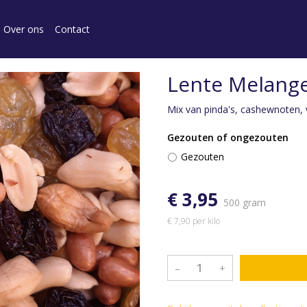
Over ons
Contact
Lente Melang
Mix van pinda's, cashewnoten, v
Gezouten of ongezouten
Gezouten
€ 3,95
500 gram
€ 7,90 per kilo
–
+