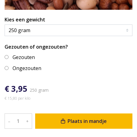
Kies een gewicht
Gezouten of ongezouten?
Gezouten
Ongezouten
€ 3,95
250 gram
€ 15,80 per kilo
Plaats in mandje
–
+