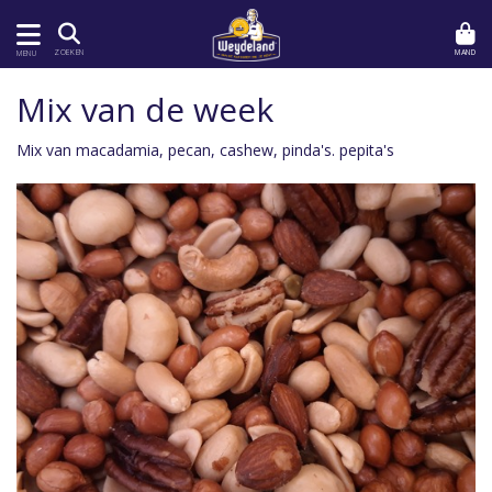
MAND
ZOEKEN
MENU
Mix van de week
Mix van macadamia, pecan, cashew, pinda's. pepita's