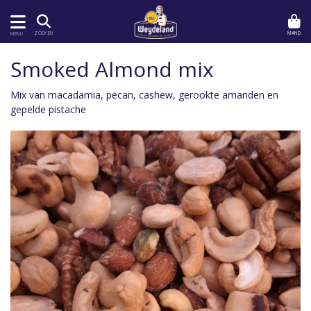
MAND
ZOEKEN
MENU
Smoked Almond mix
Mix van macadamia, pecan, cashew, gerookte amanden en
gepelde pistache