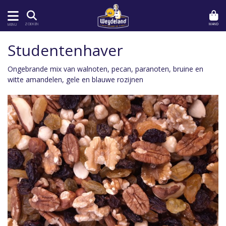
MAND
ZOEKEN
MENU
Studentenhaver
Ongebrande mix van walnoten, pecan, paranoten, bruine en
witte amandelen, gele en blauwe rozijnen