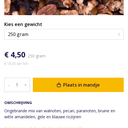
Kies een gewicht
€ 4,50
250 gram
€ 18,00 per kilo
Plaats in mandje
–
+
OMSCHRIJVING
Ongebrande mix van walnoten, pecan, paranoten, bruine en
witte amandelen, gele en blauwe rozijnen