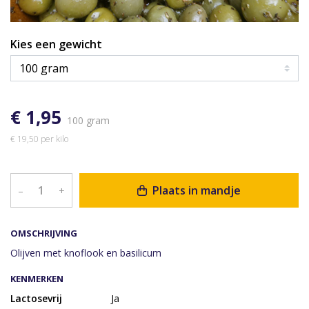
Kies een gewicht
€ 1,95
100 gram
€ 19,50 per kilo
Plaats in mandje
–
+
OMSCHRIJVING
Olijven met knoflook en basilicum
KENMERKEN
Lactosevrij
Ja