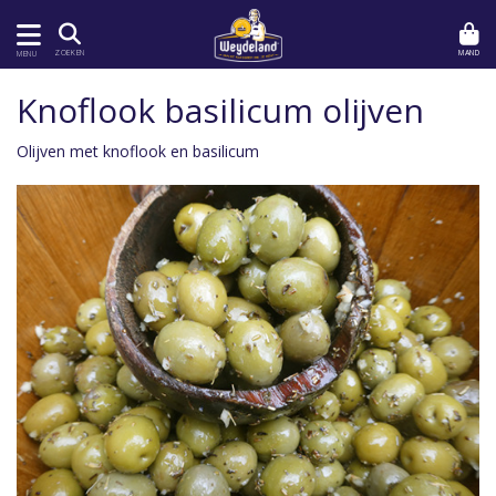
MAND
ZOEKEN
MENU
Knoflook basilicum olijven
Olijven met knoflook en basilicum