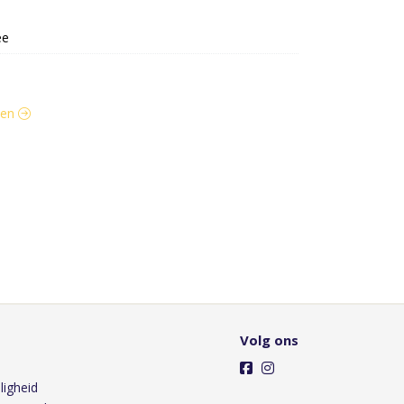
ee
jven
Volg ons
ligheid