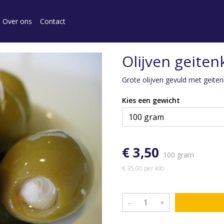
Over ons
Contact
Olijven geiten
Grote olijven gevuld met geite
Kies een gewicht
€ 3,50
100 gram
€ 35,00 per kilo
–
+