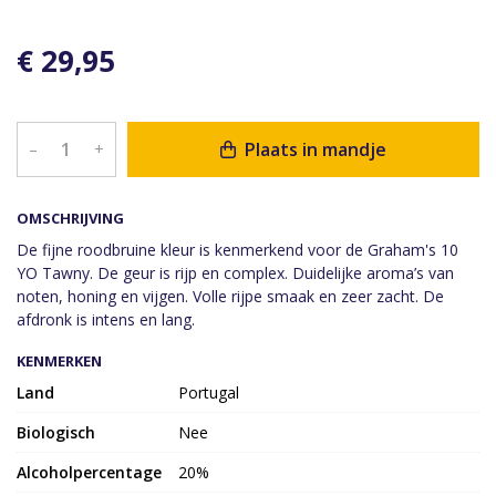
€ 29,95
Plaats in mandje
–
+
OMSCHRIJVING
De fijne roodbruine kleur is kenmerkend voor de Graham's 10
YO Tawny. De geur is rijp en complex. Duidelijke aroma’s van
noten, honing en vijgen. Volle rijpe smaak en zeer zacht. De
afdronk is intens en lang.
KENMERKEN
Land
Portugal
Biologisch
Nee
Alcoholpercentage
20%