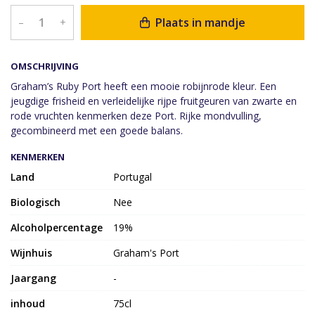
Plaats in mandje
–
+
OMSCHRIJVING
Graham’s Ruby Port heeft een mooie robijnrode kleur. Een
jeugdige frisheid en verleidelijke rijpe fruitgeuren van zwarte en
rode vruchten kenmerken deze Port. Rijke mondvulling,
gecombineerd met een goede balans.
KENMERKEN
Land
Portugal
Biologisch
Nee
Alcoholpercentage
19%
Wijnhuis
Graham's Port
Jaargang
-
inhoud
75cl