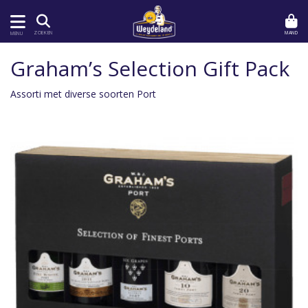
MAND
ZOEKEN
MENU
Graham’s Selection Gift Pack
Assorti met diverse soorten Port