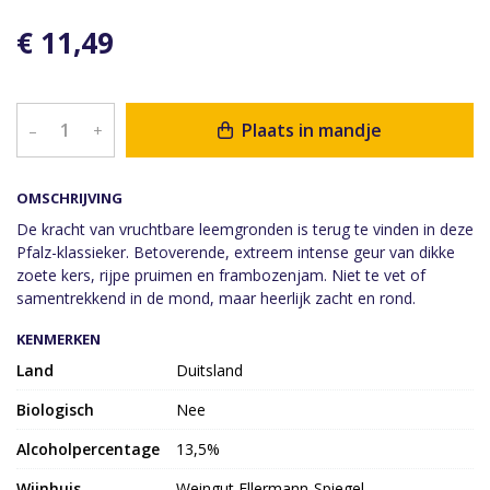
€ 11,49
Plaats in mandje
–
+
OMSCHRIJVING
De kracht van vruchtbare leemgronden is terug te vinden in deze
Pfalz-klassieker. Betoverende, extreem intense geur van dikke
zoete kers, rijpe pruimen en frambozenjam. Niet te vet of
samentrekkend in de mond, maar heerlijk zacht en rond.
KENMERKEN
Land
Duitsland
Biologisch
Nee
Alcoholpercentage
13,5%
Wijnhuis
Weingut Ellermann-Spiegel