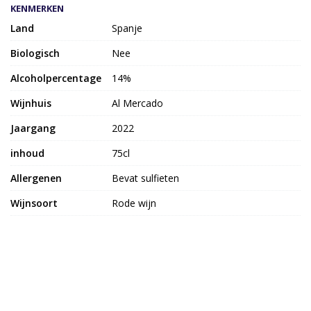
KENMERKEN
Land
Spanje
Biologisch
Nee
Alcoholpercentage
14%
Wijnhuis
Al Mercado
Jaargang
2022
inhoud
75cl
Allergenen
Bevat sulfieten
Wijnsoort
Rode wijn
Druif
Druivenras(sen) 67% Syrah, 14%
Garnacha Tinta, 12% Cariñena, 7%
Garnacha Peluda
Bekijk meer uit de collectie rode wijn