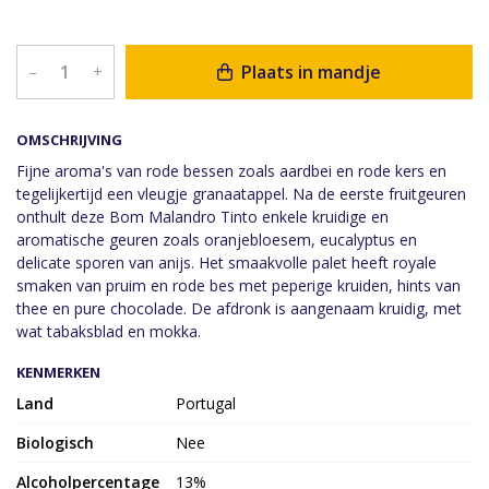
Plaats in mandje
–
+
OMSCHRIJVING
Fijne aroma's van rode bessen zoals aardbei en rode kers en
tegelijkertijd een vleugje granaatappel. Na de eerste fruitgeuren
onthult deze Bom Malandro Tinto enkele kruidige en
aromatische geuren zoals oranjebloesem, eucalyptus en
delicate sporen van anijs. Het smaakvolle palet heeft royale
smaken van pruim en rode bes met peperige kruiden, hints van
thee en pure chocolade. De afdronk is aangenaam kruidig, met
wat tabaksblad en mokka.
KENMERKEN
Land
Portugal
Biologisch
Nee
Alcoholpercentage
13%