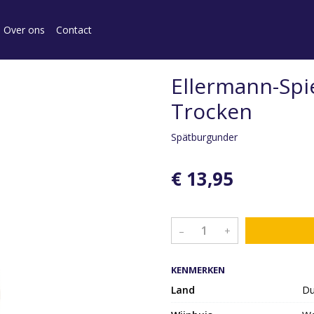
Over ons
Contact
Ellermann-Spi
Trocken
Spätburgunder
€ 13,95
–
+
KENMERKEN
Land
Du