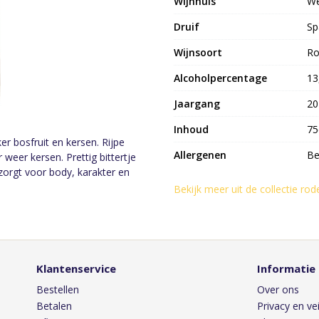
Wijnhuis
We
Druif
Sp
Wijnsoort
Ro
Alcoholpercentage
13
Jaargang
20
Inhoud
75
er bosfruit en kersen. Rijpe
Allergenen
Be
 weer kersen. Prettig bittertje
 zorgt voor body, karakter en
Bekijk meer uit de collectie rod
Klantenservice
Informatie
Bestellen
Over ons
Betalen
Privacy en vei