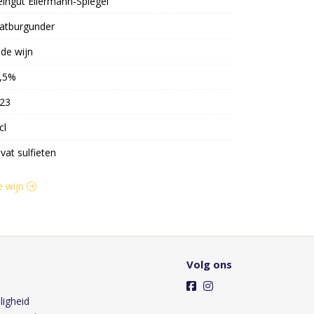
ingut Ellermann-Spiegel
atburgunder
de wijn
,5%
23
cl
vat sulfieten
e wijn
Volg ons
ligheid