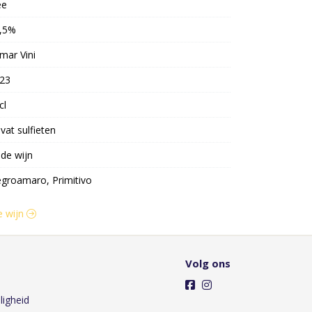
ee
,5%
mar Vini
23
cl
vat sulfieten
de wijn
groamaro, Primitivo
e wijn
Volg ons
ligheid