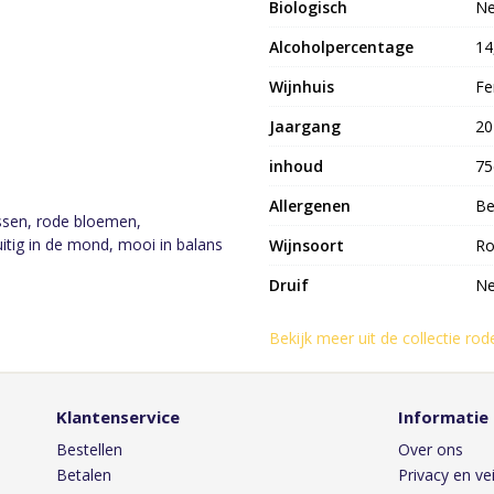
Biologisch
N
Alcoholpercentage
14
Wijnhuis
Fe
Jaargang
20
inhoud
75
Allergenen
Be
essen, rode bloemen,
itig in de mond, mooi in balans
Wijnsoort
Ro
Druif
Ne
Bekijk meer uit de collectie rod
Klantenservice
Informatie
Bestellen
Over ons
Betalen
Privacy en vei