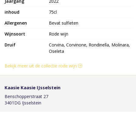
Jaargang
2022
inhoud
75cl
Allergenen
Bevat sulfieten
Wijnsoort
Rode wijn
Druif
Corvina, Corvinone, Rondinella, Molinara,
Oseleta
Bekijk meer uit de collectie rode wijn
Kaasie Kaasie IJsselstein
Benschopperstraat 27
3401DG IJsselstein
030-6884046
info@kaasiekaasie.nl
Klantenservice