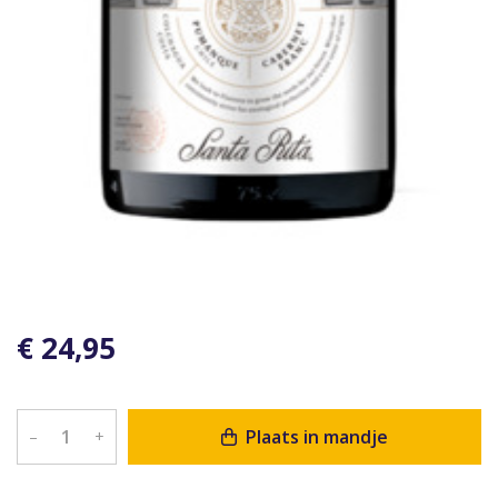
€ 24,95
Plaats in mandje
–
+