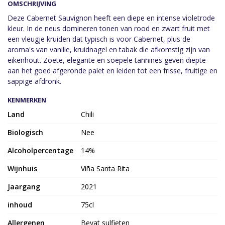
OMSCHRIJVING
Deze Cabernet Sauvignon heeft een diepe en intense violetrode
kleur. In de neus domineren tonen van rood en zwart fruit met
een vleugje kruiden dat typisch is voor Cabernet, plus de
aroma's van vanille, kruidnagel en tabak die afkomstig zijn van
eikenhout. Zoete, elegante en soepele tannines geven diepte
aan het goed afgeronde palet en leiden tot een frisse, fruitige en
sappige afdronk.
KENMERKEN
Land
Chili
Biologisch
Nee
Alcoholpercentage
14%
Wijnhuis
Viña Santa Rita
Jaargang
2021
inhoud
75cl
Allergenen
Bevat sulfieten