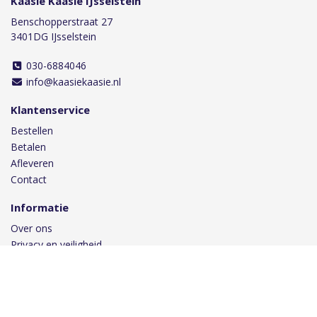
Kaasie Kaasie IJsselstein
Benschopperstraat 27
3401DG IJsselstein
030-6884046
info@kaasiekaasie.nl
Klantenservice
Bestellen
Betalen
Afleveren
Contact
Informatie
Over ons
Privacy en veiligheid
Algemene voorwaarden
Disclaimer
Cookies