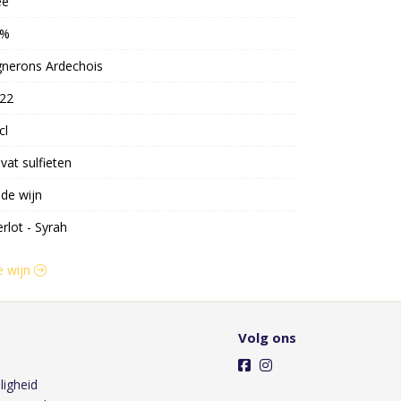
ee
4%
gnerons Ardechois
22
cl
vat sulfieten
de wijn
rlot - Syrah
e wijn
Volg ons
ligheid