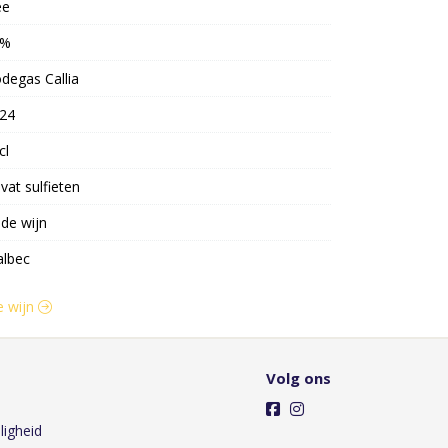
ee
3%
degas Callia
24
cl
vat sulfieten
de wijn
lbec
e wijn
Volg ons
ligheid