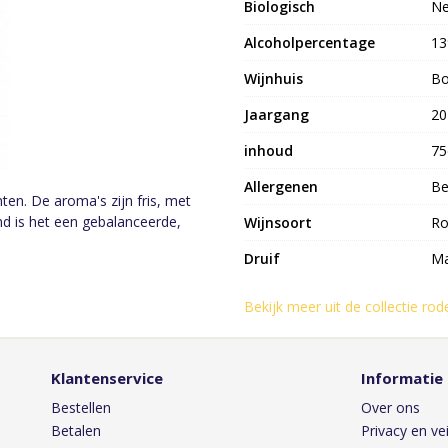
Biologisch
N
Alcoholpercentage
1
Wijnhuis
Bo
Jaargang
20
inhoud
75
Allergenen
Be
ten. De aroma's zijn fris, met
d is het een gebalanceerde,
Wijnsoort
Ro
Druif
Ma
Bekijk meer uit de collectie rod
Klantenservice
Informatie
Bestellen
Over ons
Betalen
Privacy en vei