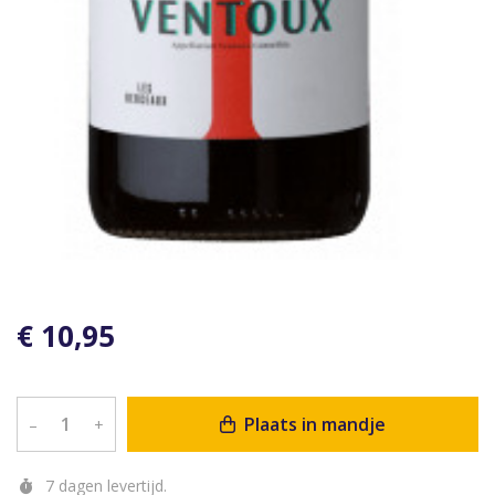
€ 10,95
Plaats in mandje
–
+
7 dagen levertijd.