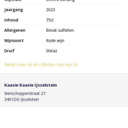
Jaargang
2023
inhoud
75cl
Allergenen
Bevat sulfieten
Wijnsoort
Rode wijn
Druif
Shiraz
Bekijk meer uit de collectie rode wijn
Kaasie Kaasie IJsselstein
Benschopperstraat 27
3401DG IJsselstein
030-6884046
info@kaasiekaasie.nl