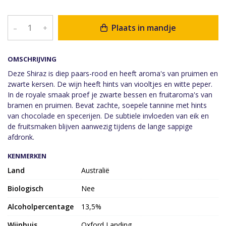
Plaats in mandje
–
+
OMSCHRIJVING
Deze Shiraz is diep paars-rood en heeft aroma's van pruimen en
zwarte kersen. De wijn heeft hints van viooltjes en witte peper.
In de royale smaak proef je zwarte bessen en fruitaroma's van
bramen en pruimen. Bevat zachte, soepele tannine met hints
van chocolade en specerijen. De subtiele invloeden van eik en
de fruitsmaken blijven aanwezig tijdens de lange sappige
afdronk.
KENMERKEN
Land
Australië
Biologisch
Nee
Alcoholpercentage
13,5%
Wijnhuis
Oxford Landing