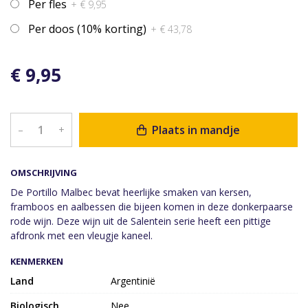
Per fles
+ € 9,95
Per doos (10% korting)
+ € 43,78
€ 9,95
Plaats in mandje
–
+
OMSCHRIJVING
De Portillo Malbec bevat heerlijke smaken van kersen,
framboos en aalbessen die bijeen komen in deze donkerpaarse
rode wijn. Deze wijn uit de Salentein serie heeft een pittige
afdronk met een vleugje kaneel.
KENMERKEN
Land
Argentinië
Biologisch
Nee