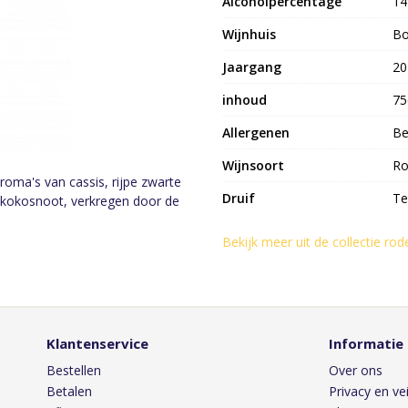
Alcoholpercentage
1
Wijnhuis
Bo
Jaargang
20
inhoud
75
Allergenen
Be
Wijnsoort
Ro
aroma's van cassis, rijpe zwarte
Druif
Te
n kokosnoot, verkregen door de
Bekijk meer uit de collectie rod
Klantenservice
Informatie
Bestellen
Over ons
Betalen
Privacy en vei