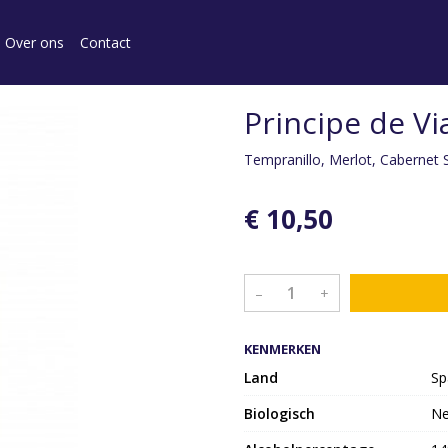
Over ons
Contact
Principe de Vi
Tempranillo, Merlot, Cabernet
€ 10,50
–
+
KENMERKEN
Land
Sp
Biologisch
N