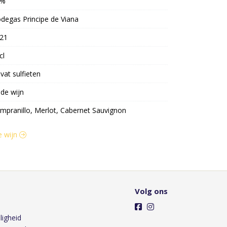
4%
degas Principe de Viana
21
cl
vat sulfieten
de wijn
mpranillo, Merlot, Cabernet Sauvignon
e wijn
Volg ons
ligheid