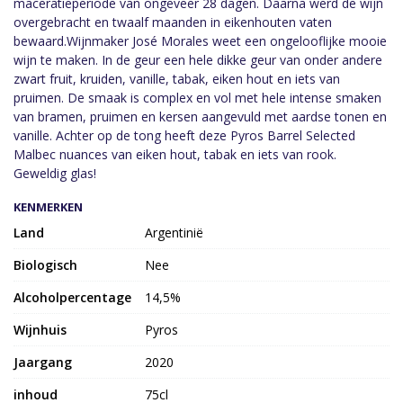
maceratieperiode van ongeveer 28 dagen. Daarna werd de wijn
overgebracht en twaalf maanden in eikenhouten vaten
bewaard.Wijnmaker José Morales weet een ongelooflijke mooie
wijn te maken. In de geur een hele dikke geur van onder andere
zwart fruit, kruiden, vanille, tabak, eiken hout en iets van
pruimen. De smaak is complex en vol met hele intense smaken
van bramen, pruimen en kersen aangevuld met aardse tonen en
vanille. Achter op de tong heeft deze Pyros Barrel Selected
Malbec nuances van eiken hout, tabak en iets van rook.
Geweldig glas!
KENMERKEN
Land
Argentinië
Biologisch
Nee
Alcoholpercentage
14,5%
Wijnhuis
Pyros
Jaargang
2020
inhoud
75cl