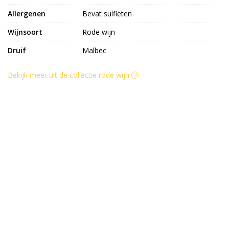
Allergenen
Bevat sulfieten
Wijnsoort
Rode wijn
Druif
Malbec
Bekijk meer uit de collectie rode wijn
Kaasie Kaasie IJsselstein
Benschopperstraat 27
3401DG IJsselstein
030-6884046
info@kaasiekaasie.nl
Klantenservice
Bestellen
Betalen
Afleveren