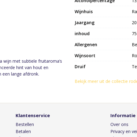
Alcoholpercentage
13
Wijnhuis
Ra
Jaargang
20
inhoud
75
Allergenen
Be
Wijnsoort
Ro
a wijn met subtiele fruitaroma’s
Druif
Te
nceerde hint van hout en
en een lange afdronk.
Bekijk meer uit de collectie rod
Klantenservice
Informatie
Bestellen
Over ons
Betalen
Privacy en vei