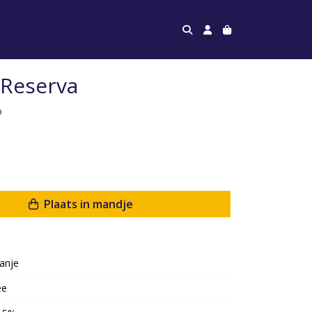
 Reserva
o
Plaats in mandje
anje
ee