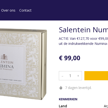
Over ons
Contact
Salentein Num
ACTIE: Van €127,70 voor €99,00
uit de indrukwekkende Numina-
€ 99,00
–
+
7 dagen levertijd.
KENMERKEN
Land
Ar