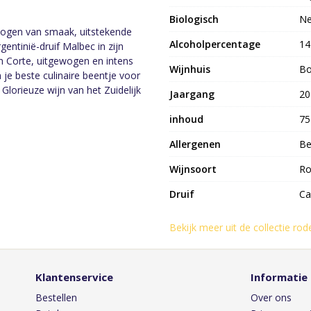
Biologisch
N
wogen van smaak, uitstekende
Alcoholpercentage
1
gentinië-druif Malbec in zijn
 Corte, uitgewogen en intens
Wijnhuis
Bo
 je beste culinaire beentje voor
Glorieuze wijn van het Zuidelijk
Jaargang
20
inhoud
75
Allergenen
Be
Wijnsoort
Ro
Druif
Ca
Bekijk meer uit de collectie rod
Klantenservice
Informatie
Bestellen
Over ons