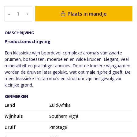
Plaats in mandje
–
+
OMSCHRIJVING
P
roductomschrijving
Een klassieke wijn boordevol complexe aroma’s van zwarte
pruimen, bosbessen, moerbeien en wilde kruiden. Elegant, veel
mineraliteit en prachtige tannines. Door de koelere wijngaarden
worden de druiven later geplukt, wat optimale rijpheid geeft. De
meer klassieke fruitaroma's en structuur zijn het gevolg van
kleirijke grond.
KENMERKEN
Land
Zuid-Afrika
Wijnhuis
Southern Right
Druif
Pinotage