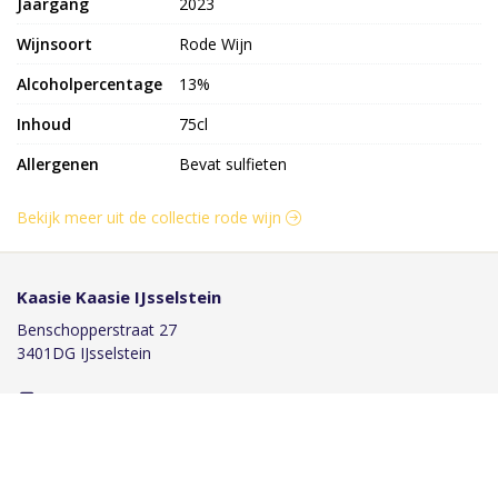
Jaargang
2023
Wijnsoort
Rode Wijn
Alcoholpercentage
13%
Inhoud
75cl
Allergenen
Bevat sulfieten
Bekijk meer uit de collectie rode wijn
Kaasie Kaasie IJsselstein
Benschopperstraat 27
3401DG IJsselstein
030-6884046
info@kaasiekaasie.nl
Klantenservice