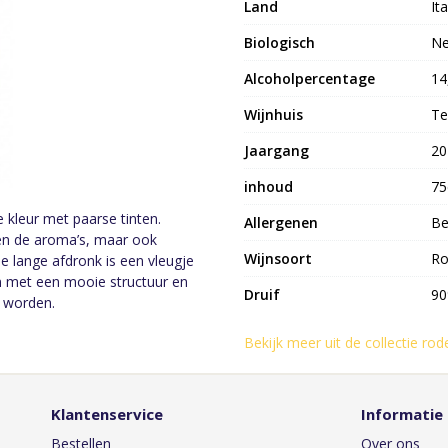
Land
Ita
Biologisch
N
Alcoholpercentage
14
Wijnhuis
Te
Jaargang
20
inhoud
75
 kleur met paarse tinten.
Allergenen
Be
en de aroma’s, maar ook
Wijnsoort
Ro
de lange afdronk is een vleugje
jn met een mooie structuur en
Druif
90
n worden.
Bekijk meer uit de collectie rod
Klantenservice
Informatie
Bestellen
Over ons