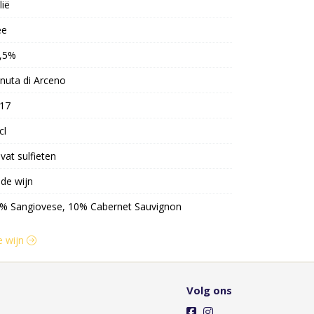
lië
ee
,5%
nuta di Arceno
17
cl
vat sulfieten
de wijn
% Sangiovese, 10% Cabernet Sauvignon
e wijn
Volg ons