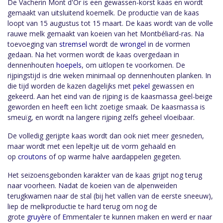
De Vacherin Mont d'Or is een gewassen-korst kaas en wordt
gemaakt van uitsluitend koemelk. De productie van de kaas
loopt van 15 augustus tot 15 maart. De kaas wordt van de volle
rauwe melk gemaakt van koeien van het Montbéliard-ras. Na
toevoeging van
stremsel
wordt de
wrongel
in de vormen
gedaan. Na het vormen wordt de kaas overgedaan in
dennenhouten
hoepels
, om uitlopen te voorkomen. De
rijpingstijd is drie weken minimaal op dennenhouten planken. In
die tijd worden de kazen dagelijks met
pekel
gewassen en
gekeerd. Aan het eind van de rijping is de kaasmassa geel-beige
geworden en heeft een licht zoetige smaak. De kaasmassa is
smeuïg, en wordt na langere rijping zelfs geheel vloeibaar.
De volledig gerijpte kaas wordt dan ook niet meer gesneden,
maar wordt met een lepeltje uit de vorm gehaald en
op
croutons
of op warme halve aardappelen gegeten.
Het seizoensgebonden karakter van de kaas grijpt nog terug
naar voorheen. Nadat de koeien van de alpenweiden
terugkwamen naar de stal (bij het vallen van de eerste sneeuw),
liep de melkproductie te hard terug om nog de
grote
gruyère
of
E
mmentaler te kunnen maken en werd er naar