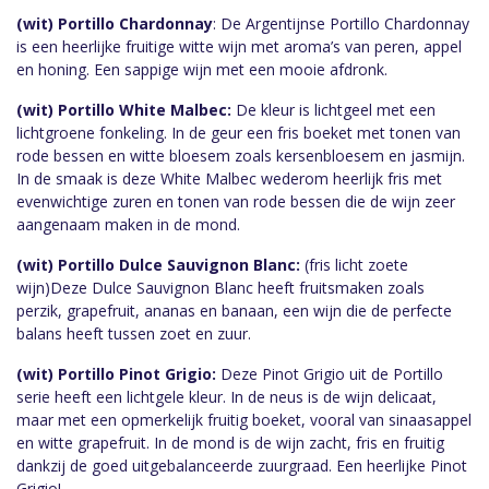
(wit) Portillo Chardonnay
: De Argentijnse Portillo Chardonnay
is een heerlijke fruitige witte wijn met aroma’s van peren, appel
en honing. Een sappige wijn met een mooie afdronk.
(wit)
Portillo White Malbec:
De kleur is lichtgeel met een
lichtgroene fonkeling. In de geur een fris boeket met tonen van
rode bessen en witte bloesem zoals kersenbloesem en jasmijn.
In de smaak is deze White Malbec wederom heerlijk fris met
evenwichtige zuren en tonen van rode bessen die de wijn zeer
aangenaam maken in de mond.
(wit) Portillo Dulce Sauvignon Blanc:
(fris licht zoete
wijn)Deze Dulce Sauvignon Blanc heeft fruitsmaken zoals
perzik, grapefruit, ananas en banaan, een wijn die de perfecte
balans heeft tussen zoet en zuur.
(wit) Portillo Pinot Grigio:
Deze Pinot Grigio uit de Portillo
serie heeft een lichtgele kleur. In de neus is de wijn delicaat,
maar met een opmerkelijk fruitig boeket, vooral van sinaasappel
en witte grapefruit. In de mond is de wijn zacht, fris en fruitig
dankzij de goed uitgebalanceerde zuurgraad. Een heerlijke Pinot
Grigio!