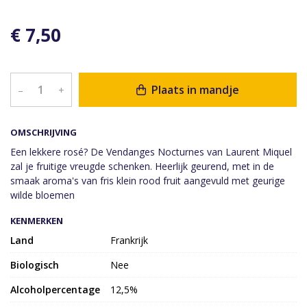
€ 7,50
Plaats in mandje
–
+
OMSCHRIJVING
Een lekkere rosé? De Vendanges Nocturnes van Laurent Miquel
zal je fruitige vreugde schenken. Heerlijk geurend, met in de
smaak aroma's van fris klein rood fruit aangevuld met geurige
wilde bloemen
KENMERKEN
Land
Frankrijk
Biologisch
Nee
Alcoholpercentage
12,5%