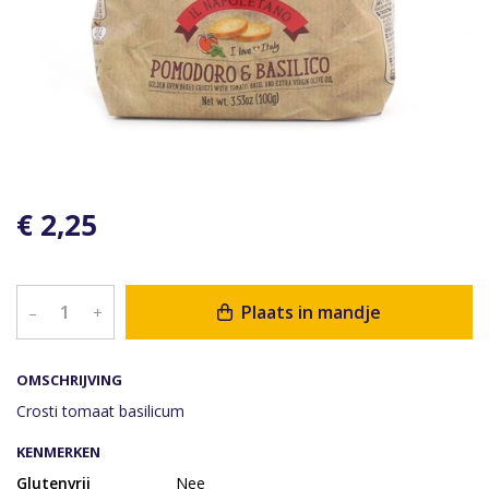
€ 2,25
Plaats in mandje
–
+
OMSCHRIJVING
Crosti tomaat basilicum
KENMERKEN
Glutenvrij
Nee