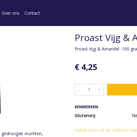
Over ons
Contact
Proast Vijg &
Proast Vijg & Amandel -100 gr
€ 4,25
–
+
KENMERKEN
Glutenvrij
N
Bekijk meer uit de collectie toa
n gedroogde vruchten,