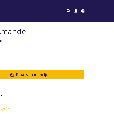
 Amandel
am
Plaats in mandje
ee
stje