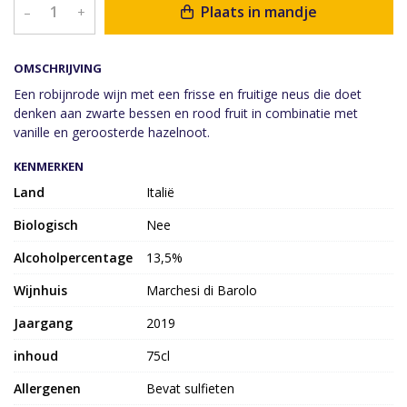
Plaats in mandje
–
+
OMSCHRIJVING
Een robijnrode wijn met een frisse en fruitige neus die doet
denken aan zwarte bessen en rood fruit in combinatie met
vanille en geroosterde hazelnoot.
KENMERKEN
Land
Italië
Biologisch
Nee
Alcoholpercentage
13,5%
Wijnhuis
Marchesi di Barolo
Jaargang
2019
inhoud
75cl
Allergenen
Bevat sulfieten