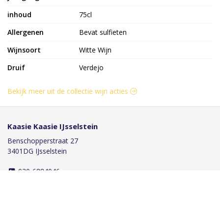
inhoud
75cl
Allergenen
Bevat sulfieten
Wijnsoort
Witte Wijn
Druif
Verdejo
Bekijk meer uit de collectie wijn acties
Kaasie Kaasie IJsselstein
Benschopperstraat 27
3401DG IJsselstein
030-6884046
info@kaasiekaasie.nl
Klantenservice
Bestellen