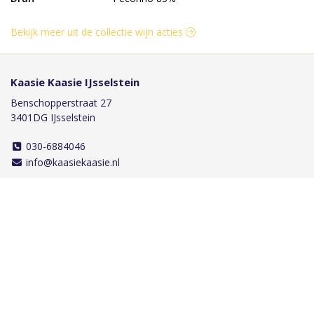
Bekijk meer uit de collectie wijn acties
Kaasie Kaasie IJsselstein
Benschopperstraat 27
3401DG IJsselstein
030-6884046
info@kaasiekaasie.nl
Klantenservice
Bestellen
Betalen
Afleveren
Contact
Informatie
Over ons