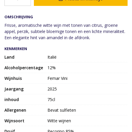
OMSCHRIJVING
Frisse, aromatische witte wijn met tonen van citrus, groene
appel, perzik, subtiele bloemige tonen en een lichte mineraliteit.
Een elegante hint van amandel in de afdronk.
KENMERKEN
Land
Italië
Alcoholpercentage
12%
Wijnhuis
Femar Vini
Jaargang
2025
inhoud
75cl
Allergenen
Bevat sulfieten
Wijnsoort
Witte wijnen
Druif
Pecorino 85%